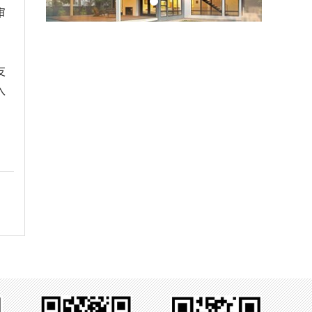
审
友
入