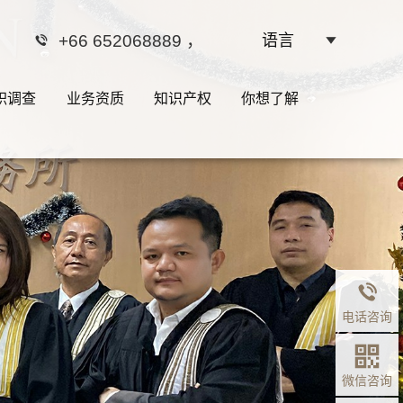
+66 652068889
，
语言
职调查
业务资质
知识产权
你想了解
“自由的边界是
文华泰国律
电话咨询
微信咨询