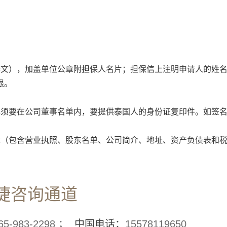
泰文），加盖单位公章附担保人名片；担保信上注明申请人的姓
限。
必须要在公司董事名单内，要提供泰国人的身份证复印件。如签
章（包含营业执照、股东名单、公司简介、地址、资产负债表和
捷咨询通道
65-983-2298 ；
中国电话：
15578119650