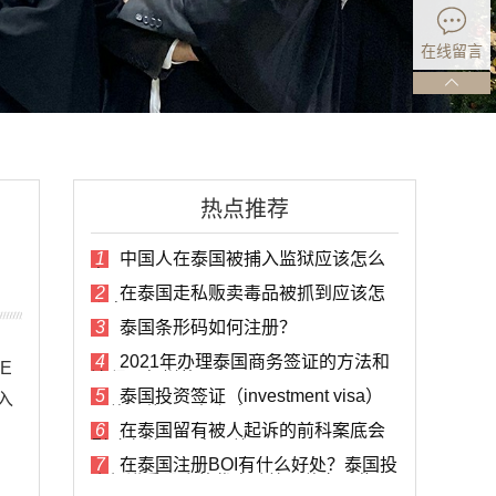
在线留言
热点推荐
1
中国人在泰国被捕入监狱应该怎么
办？
2
在泰国走私贩卖毒品被抓到应该怎
么办？
3
泰国条形码如何注册？
4
2021年办理泰国商务签证的方法和
E
流程是怎样的？
5
泰国投资签证（investment visa）
入
具体是什么？如何办理？
6
在泰国留有被人起诉的前科案底会
影响在移民局办理签证吗？
7
在泰国注册BOI有什么好处？泰国投
资促进委员会的优惠政策具体有哪些？