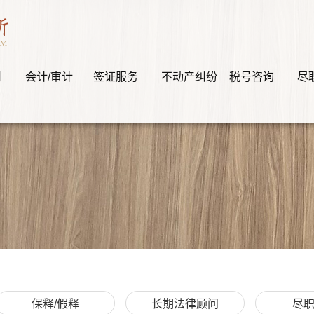
司
会计/审计
签证服务
不动产纠纷
税号咨询
尽
保释/假释
长期法律顾问
尽