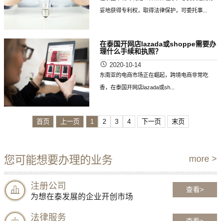
妥地获得专利权，取得法律保护，可委托事...
在泰国开网店lazada或shoppe需要办
理什么手续和执照？
2020-10-14
东南亚的电商市场正在崛起，跨境电商非常吃
香，在泰国开网店lazada或sh...
首页
上一页
1
2
3
4
下一页
末页
您可能想要办理的业务
more >
注册公司
查看>
为想在泰发展的企业开创市场
法律服务
查看>