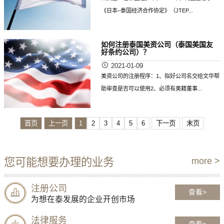
《日本–泰国经济合作协定》（JTEP...
如何注册泰国美资公司（泰国美国友
好条约公司）？
2021-01-09
美资公司的注册程序：1、拟好公司名交给文华帮
助审查是否可以使用2、必须有美籍董事...
首页
上一页
1
2
3
4
5
6
下一页
末页
您可能想要办理的业务
more >
注册公司
查看>
为想在泰发展的企业开创市场
法律服务
查看>