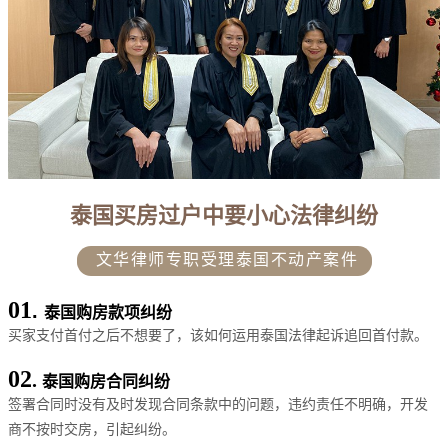
泰国买房过户中
要小心
法律纠纷
文华律师专职受理泰国不动产案件
01
.
泰国购房款项纠纷
买家支付首付之后不想要了，该如何运用泰国法律起诉追回首付款。
02
.
泰国购房合同纠纷
签署合同时没有及时发现合同条款中的问题，违约责任不明确，开发
商不按时交房，引起纠纷。