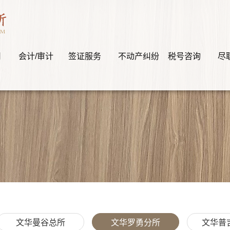
司
会计/审计
签证服务
不动产纠纷
税号咨询
尽
文华曼谷总所
文华罗勇分所
文华普