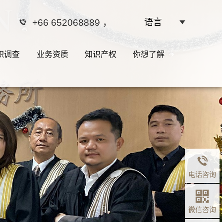
+66 652068889
，
语言
职调查
业务资质
知识产权
你想了解
界是法律，法律的边界
利”
泰国律师团队·您的私人法律顾问
电话咨询
微信咨询