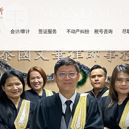
司
会计/审计
签证服务
不动产纠纷
税号咨询
尽
“自由的边
文华