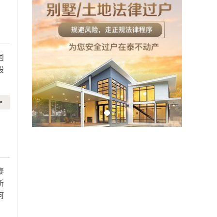
国
般
>
泰
所
何