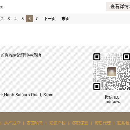
查看详情
20
2
3
4
5
6
7
下一页
末页
岛芭提雅清迈律师事务所
North Sathorn Road, Silom
微信 ID:
mdrlaws
|
房产过户
|
泰国税号
|
知识产权
|
尽职调查
|
资质代理
|
联系我